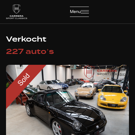
Menu
Sluiten
Verkocht
227 auto’s
Home
Collectie
Diensten
Over ons