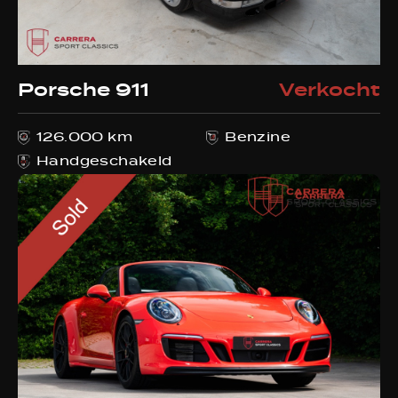
Evenementen
Porsche 911
Verkocht
Verkocht
126.000 km
Benzine
Aanvraagformulier
Handgeschakeld
Contact
Bel ons
+32 495233581
E-mail ons