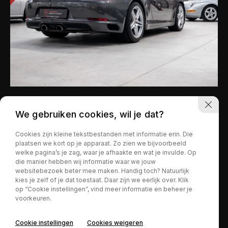
Porsche 911
Verkocht
We gebruiken cookies, wil je dat?
37.250 km
Benzine
Cookies zijn kleine tekstbestanden met informatie erin. Die
Handgeschakeld
plaatsen we kort op je apparaat. Zo zien we bijvoorbeeld
welke pagina’s je zag, waar je afhaakte en wat je invulde. Op
die manier hebben wij informatie waar we jouw
websitebezoek beter mee maken. Handig toch? Natuurlijk
kies je zelf of je dat toestaat. Daar zijn we eerlijk over. Klik
op “Cookie instellingen”, vind meer informatie en beheer je
voorkeuren.
Cookie instellingen
Cookies weigeren