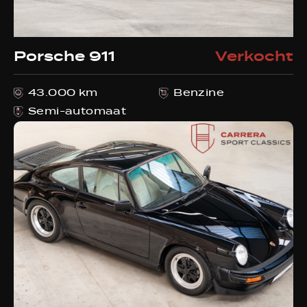
info@carrera-sport-classics.be
Adres
Porsche 911
Verkocht
Sluizenstraat 45
2900 Schoten België
43.000 km
Benzine
Semi-automaat
Openingstijden
Geopend op afspraak
Facebook
Instagram
WhatsApp