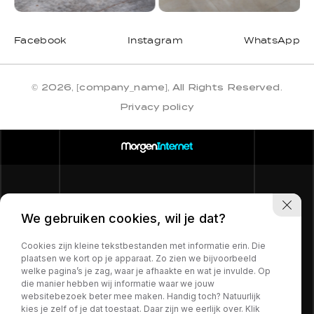
Facebook
Instagram
WhatsApp
© 2026, [company_name], All Rights Reserved.
Privacy policy
We gebruiken cookies, wil je dat?
Cookies zijn kleine tekstbestanden met informatie erin. Die
plaatsen we kort op je apparaat. Zo zien we bijvoorbeeld
welke pagina’s je zag, waar je afhaakte en wat je invulde. Op
die manier hebben wij informatie waar we jouw
websitebezoek beter mee maken. Handig toch? Natuurlijk
kies je zelf of je dat toestaat. Daar zijn we eerlijk over. Klik