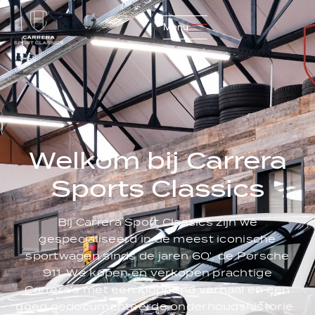
Menu
Sluiten
Home
Welkom bij Carrera
Sports Classics
Collectie
Bij Carrera Sport Classics zijn we
gespecialiseerd in de meest iconische
Diensten
sportwagen sinds de jaren 60', de Porsche
911. We kopen en verkopen prachtige
Over ons
Carrera's met een kloppend verhaal en een
goed gedocumenteerde onderhoudshistorie.