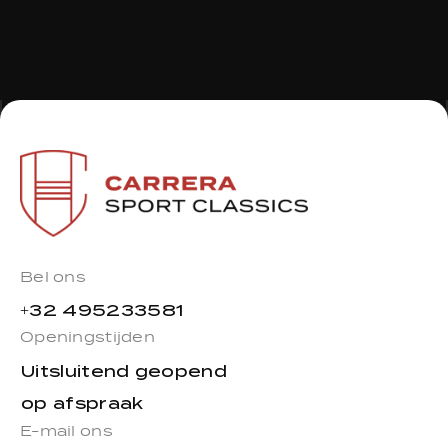
Bel ons
+32 495233581
Openingstijden
Uitsluitend geopend
op afspraak
E-mail ons