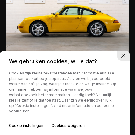
We gebruiken cookies, wil je dat?
Porsche 911
€ 99.500,-
Cookies zijn kleine tekstbestanden met informatie erin. Die
plaatsen we kort op je apparaat. Zo zien we bijvoorbeeld
993 Coupé varioram 3.6 Coupé
welke pagina’s je zag, waar je afhaakte en wat je invulde. Op
Tiptronic S - Speed yellow
die manier hebben wij informatie waar we jouw
websitebezoek beter mee maken. Handig toch? Natuurlijk
kies je zelf of je dat toestaat. Daar zijn we eerlijk over. Klik
op “Cookie instellingen”, vind meer informatie en beheer je
76.500 km
Benzine
voorkeuren.
Automaat
Cookie instellingen
Cookies weigeren