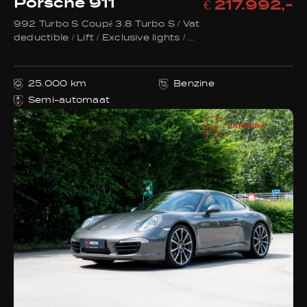
Porsche 911
€ 217.992,-
992 Turbo S Coupé 3.8 Turbo S / Vat
deductible / Lift / Exclusive lights / ...
25.000 km
Benzine
Semi-automaat