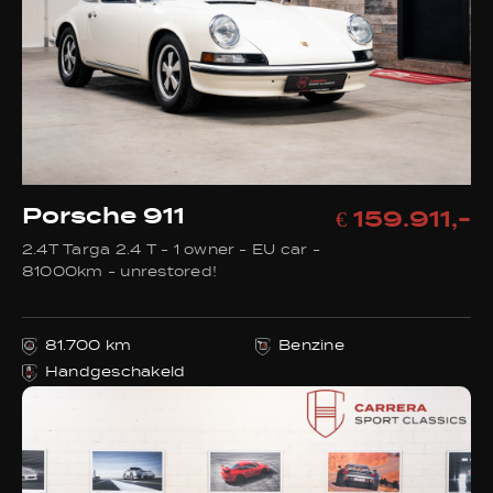
Porsche 911
€ 159.911,-
2.4T Targa 2.4 T - 1 owner - EU car -
81000km - unrestored!
81.700 km
Benzine
Handgeschakeld