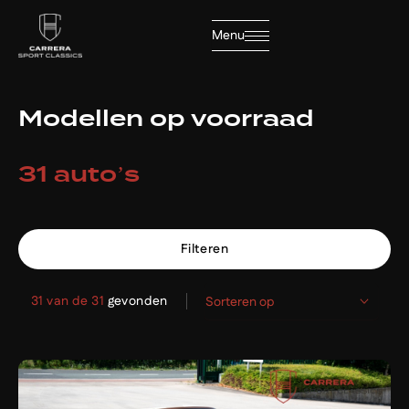
Filters
Menu
Sluiten
Merk
Modellen op voorraad
Merk
31 auto’s
Model
Home
Model
Filteren
Collectie
Transmissie
31 van de 31
gevonden
Sorteren op
Diensten
Semi-automaat
5
Handgeschakeld
25
Automaat
1
Brandstof
Over ons