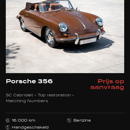
Benzine
31
Evenementen
Verkocht
Aanvraagformulier
Contact
Porsche 356
Prijs op
aanvraag
SC Cabriolet - Top restoration -
Bel ons
Matching Numbers
+32 495233581
16.000 km
Benzine
E-mail ons
Handgeschakeld