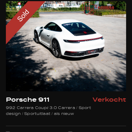
info@carrera-sport-classics.be
Adres
Sluizenstraat 45
2900 Schoten België
Openingstijden
Geopend op afspraak
Facebook
Instagram
WhatsApp
Porsche 911
Verkocht
992 Carrera Coupé 3.0 Carrera / Sport
design / Sportuitlaat / als nieuw